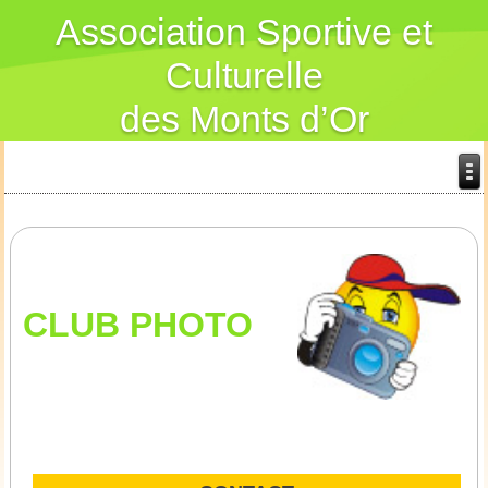
Association Sportive et
Culturelle
des Monts d’Or
CLUB PHOTO